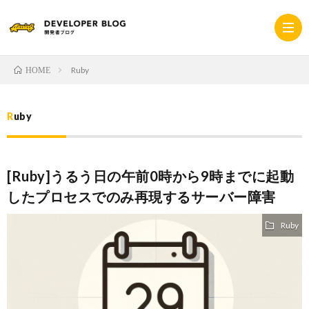
Ruby
HOME
ホ
Ruby
ー
採
[Ruby]うるう日の午前0時から9時までに起動
ム
用
コ
したプロセスでのみ再現するサーバー障害
サ
ー
プ
Ruby
イ
ポ
ラ
ト
レ
イ