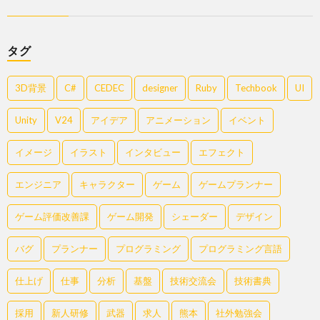
タグ
3D背景
C#
CEDEC
designer
Ruby
Techbook
UI
Unity
V24
アイデア
アニメーション
イベント
イメージ
イラスト
インタビュー
エフェクト
エンジニア
キャラクター
ゲーム
ゲームプランナー
ゲーム評価改善課
ゲーム開発
シェーダー
デザイン
バグ
プランナー
プログラミング
プログラミング言語
仕上げ
仕事
分析
基盤
技術交流会
技術書典
採用
新人研修
武器
求人
熊本
社外勉強会