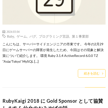
ー
バ
ト
シ
2024.03.04
サ
ー
Ruby
,
ゲーム
,
バグ
,
プログラミング言語
,
第１事業部
こんにちは、サーバーサイドエンジニアの市東です。 今年の2月29
イ
ポ
日にゲームサーバーの障害が発生したため、今回はその現象と解決
策について紹介します。 環境 Ruby 3.1.4 ActiveRecord 6.0.0 TZ
ト
リ
“Asia/Tokyo” MySQL […]
シ
続きを読む
ー
RubyKaigi 2018 に Gold Sponsor として協賛