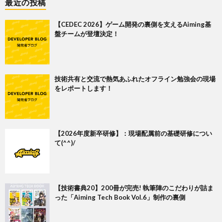
最近の投稿
【CEDEC 2026】ゲーム開発の裏側を支えるAiming基
盤チームが登壇決定！
技術共有と交流で熱気あふれたオフライン勉強会の現場
をレポートします！
【2026年度新卒研修】：現場配属前の基礎研修につい
て(^^)/
【技術書典20】200冊が完売! 執筆陣のこだわりが詰ま
った「Aiming Tech Book Vol.6」制作の裏側