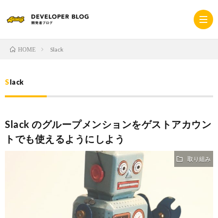
Slack
HOME
ホ
Slack
ー
採
Slack のグループメンションをゲストアカウン
ム
用
コ
トでも使えるようにしよう
サ
ー
プ
取り組み
イ
ポ
ラ
ト
レ
イ