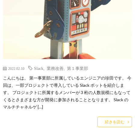
ー
バ
ト
シ
サ
ー
イ
ポ
Slack
,
業務改善
,
第１事業部
2022.02.10
ト
リ
こんにちは。 第一事業部に所属しているエンジニアの珍田です。 今
回は、一部プロジェクトで導入している Slack ボットを紹介しま
シ
す。 プロジェクトに所属するメンバーが 3 桁の人数規模にもなって
くるとさまざまな方が開発に参加されることとなります。 Slack の
ー
マルチチャネルゲ […]
続きを読む