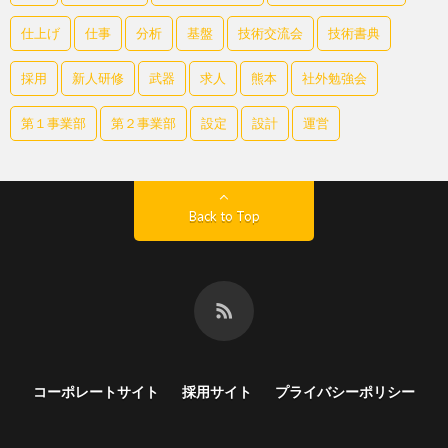
仕上げ
仕事
分析
基盤
技術交流会
技術書典
採用
新人研修
武器
求人
熊本
社外勉強会
第１事業部
第２事業部
設定
設計
運営
Back to Top
コーポレートサイト
採用サイト
プライバシーポリシー