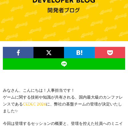
ー
バ
ト
シ
サ
ー
イ
ポ
ト
リ
シ
みなさん、こんにちは！人事担当です！
ゲームに関する技術や知識が共有される、国内最大級のカンファレ
ー
ンスである
CEDEC 2026
に、弊社の基盤チームの登壇が決定いたし
ました✨
今回は登壇するセッションの概要と、登壇を控えた社員へのミニイ