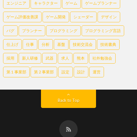
エンジニア
キャラクター
ゲーム
ゲームプランナー
ゲーム評価改善課
ゲーム開発
シェーダー
デザイン
バグ
プランナー
プログラミング
プログラミング言語
仕上げ
仕事
分析
基盤
技術交流会
技術書典
採用
新人研修
武器
求人
熊本
社外勉強会
第１事業部
第２事業部
設定
設計
運営
Back to Top