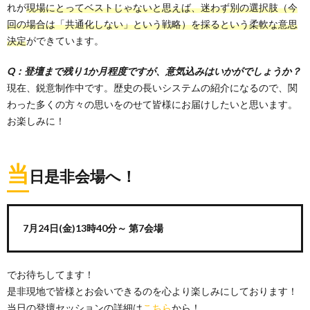
れが
現場にとってベストじゃないと思えば、迷わず別の選択肢（今
回の場合は「共通化しない」という戦略）を採るという柔軟な意思
決定
ができています。
Q：登壇まで残り1か月程度ですが、意気込みはいかがでしょうか？
現在、鋭意制作中です。歴史の長いシステムの紹介になるので、関
わった多くの方々の思いをのせて皆様にお届けしたいと思います。
お楽しみに！
当
日是非会場へ！
7月24日(金)13時40分～ 第7会場
でお待ちしてます！
是非現地で皆様とお会いできるのを心より楽しみにしております！
当日の登壇セッションの詳細は
こちら
から！