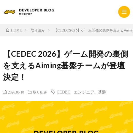
取り組み
【CEDEC 2026】ゲーム開発の裏側を支えるAi
HOME
ホ
【CEDEC 2026】ゲーム開発の裏側
ー
採
を支えるAiming基盤チームが登壇
決定！
ム
用
コ
CEDEC
,
エンジニア
,
基盤
サ
2026.06.10
取り組み
ー
プ
イ
ポ
ラ
ト
レ
イ