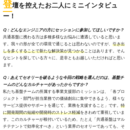
登
壇を控えたお二人にミニインタビュ
ー！
Q：どんなエンジニアの方にセッションに参加してほしいですか？
共通基盤に携わる方は多種多様なお悩みに遭遇していると思いま
す。我々の形が全ての環境で通じるとは思わないのですが、
引き出
しを多くすることで新たな解決策が見つかる
ことはあります。そん
なヒントを探している方々に、是非ともお越しいただければと思い
ます。
Q：あえてセオリーを破るような今回の戦略を選んだのは、基盤チ
ームのどんなカルチャーがあったからですか？
私たち基盤チームの所属する事業支援部のミッションは、「各プロ
ジェクト・部門が担当業務での価値創出に集中できるよう、様々な
サービス提供やサポートを通じて、業務を支援すること」です。
特
に開発期間の短縮や開発時のストレス軽減
をきわめて重視していま
す。このカルチャーが根付いているため、たとえ「共通基盤はマル
チテナントで効率化すべき」という業界のセオリーであっても、そ