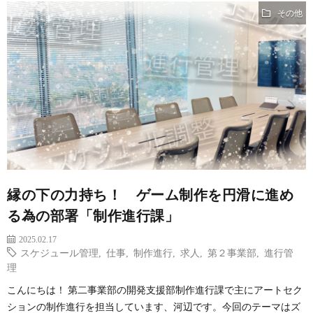
その他
縁の下の力持ち！ ゲーム制作を円滑に進め
る為の部署「制作進行課」
2025.02.17
スケジュール管理
,
仕事
,
制作進行
,
求人
,
第２事業部
,
進行管
理
こんにちは！ 第二事業部の開発支援部制作進行課で主にアートセク
ションの制作進行を担当しています、河辺です。今回のテーマはズ