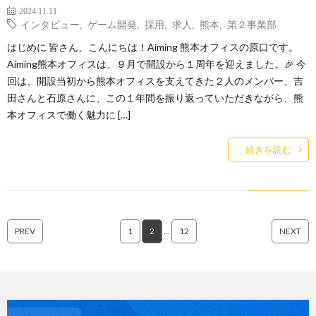
2024.11.11
インタビュー
,
ゲーム開発
,
採用
,
求人
,
熊本
,
第２事業部
はじめに 皆さん、こんにちは！Aiming 熊本オフィスの原口です。
Aiming熊本オフィスは、９月で開設から１周年を迎えました。🎉 今
回は、開設当初から熊本オフィスを支えてきた２人のメンバー、吉
田さんと石原さんに、この１年間を振り返っていただきながら、熊
本オフィスで働く魅力に […]
続きを読む
PREV
1
2
…
12
NEXT