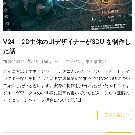
V24 – 2D主体のUIデザイナーが3DUIを制作し
た話
UI
,
Unity
,
V24
,
デザイン
,
第１事業部
2025.03.26
こんにちは！マネージャー・テクニカルアーティスト・アートディ
レクターなどを担当しています遠藤博紀です 今回はV24のUIについ
て紹介したいと思います。実際に制作を担当いただいた㈱ドキドキ
グルーヴワークスの小川様に記事も書いていただきました（遠藤の
方ではシーンやデータ構造について記 […]
続きを読む