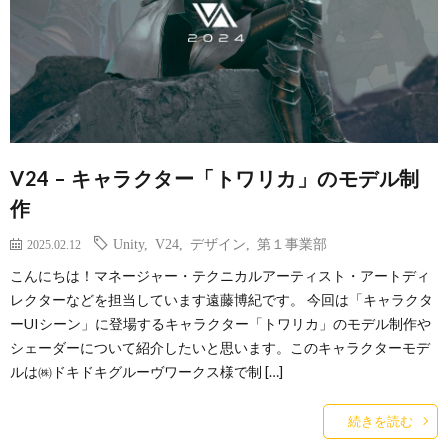
V24 – キャラクター「トワリカ」のモデル制
作
Unity
,
V24
,
デザイン
,
第１事業部
2025.02.12
こんにちは！マネージャー・テクニカルアーティスト・アートディ
レクターなどを担当しています遠藤博紀です。 今回は「キャラクタ
ーUIシーン」に登場するキャラクター「トワリカ」のモデル制作や
シェーダーについて紹介したいと思います。このキャラクターモデ
ルは㈱ドキドキグルーヴワークス様で制 […]
続きを読む