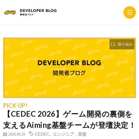
取り組み
ホ
ー
採
ム
用
コ
サ
ー
プ
PICK UP!
【CEDEC 2026】ゲーム開発の裏側を
イ
ポ
ラ
支えるAiming基盤チームが登壇決定！
ト
レ
イ
CEDEC
,
エンジニア
,
基盤
2026.06.10