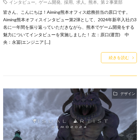
インタビュー
,
ゲーム開発
,
採用
,
求人
,
熊本
,
第２事業部
皆さん、こんにちは！Aiming熊本オフィス総務担当の原口です。
Aiming熊本オフィスインタビュー第2弾として、2024年新卒入社の3
名に一年間を振り返っていただきながら、熊本でゲーム開発をする
魅力についてインタビューを実施しました！ 左：原口(運営) 中
央：永冨(エンジニア […]
続きを読む
デザイン