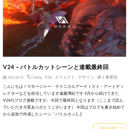
V24－バトルカットシーンと連載最終回
Unity
,
V24
,
エフェクト
,
デザイン
,
第１事業部
2025.04.18
こんにちは！マネージャー・テクニカルアーティスト・アートディ
レクターなどを担当しています遠藤博紀です 3月から続けてきた
V24のブログ連載ですが、今回で最終回となります（ここまで読ん
でいただき大変ありがとうございます） 今回はブログを書き始めて
から追加で作成したシーン「バトルカッ […]
続きを読む