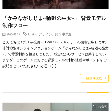
「かみながしじま~輪廻の巫女~」 背景モデル
制作フロー
Unity
,
デザイン
,
第１事業部
2025.01.17
こんにちは！第１事業部＜TWILO＞ デザイナーの藤村と申します。
非対称型オンラインアクションゲーム「かみながしじま~輪廻の巫女
~」で背景制作を担当しました。 残念ながらサービスは終了してい
ますが、このゲームにおける背景モデルの制作過程やポイントをご
説明させていただきたいと思い […]
続きを読む
未分類