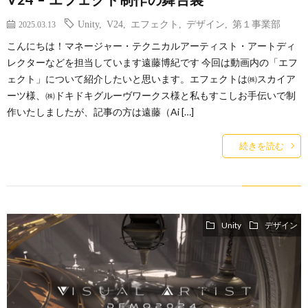
Unity
,
V24
,
エフェクト
,
デザイン
,
第１事業部
2025.03.13
こんにちは！マネージャー・テクニカルアーティスト・アートディ
レクターなどを担当しています遠藤博紀です 今回は動画内の「エフ
ェクト」について紹介したいと思います。エフェクトは㈱スカイア
ーツ様、㈱ドキドキグルーヴワークス様と私もすこしお手伝いで制
作いたしましたが、記事の方は遠藤（Ai […]
続きを読む
Unity
デザイン