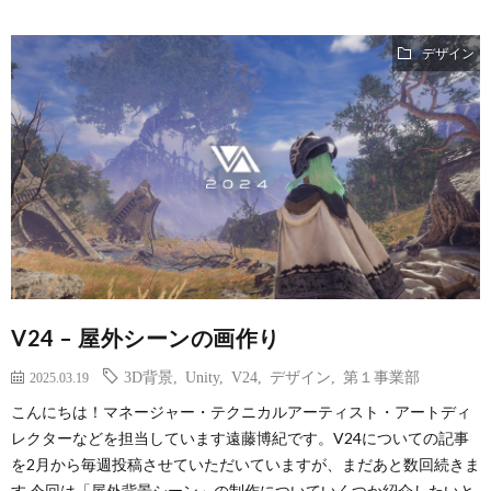
デザイン
V24 – 屋外シーンの画作り
3D背景
,
Unity
,
V24
,
デザイン
,
第１事業部
2025.03.19
こんにちは！マネージャー・テクニカルアーティスト・アートディ
レクターなどを担当しています遠藤博紀です。V24についての記事
を2月から毎週投稿させていただいていますが、まだあと数回続きま
す 今回は「屋外背景シーン」の制作についていくつか紹介したいと