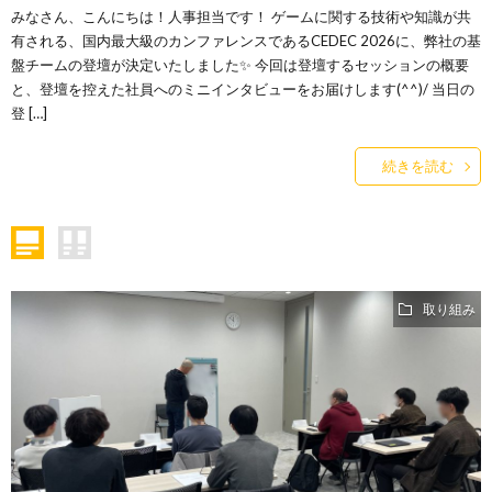
みなさん、こんにちは！人事担当です！ ゲームに関する技術や知識が共
ー
バ
有される、国内最大級のカンファレンスであるCEDEC 2026に、弊社の基
盤チームの登壇が決定いたしました✨ 今回は登壇するセッションの概要
ト
と、登壇を控えた社員へのミニインタビューをお届けします(^^)/ 当日の
シ
登 […]
サ
ー
続きを読む
イ
ポ
ト
リ
取り組み
シ
ー