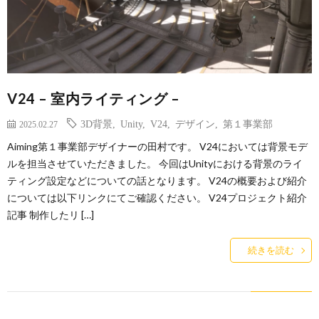
V24 – 室内ライティング –
3D背景
,
Unity
,
V24
,
デザイン
,
第１事業部
2025.02.27
Aiming第１事業部デザイナーの田村です。 V24においては背景モデ
ルを担当させていただきました。 今回はUnityにおける背景のライ
ティング設定などについての話となります。 V24の概要および紹介
については以下リンクにてご確認ください。 V24プロジェクト紹介
記事 制作したリ […]
続きを読む