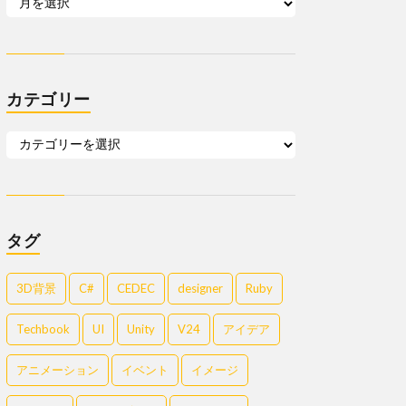
カテゴリー
タグ
3D背景
C#
CEDEC
designer
Ruby
Techbook
UI
Unity
V24
アイデア
アニメーション
イベント
イメージ