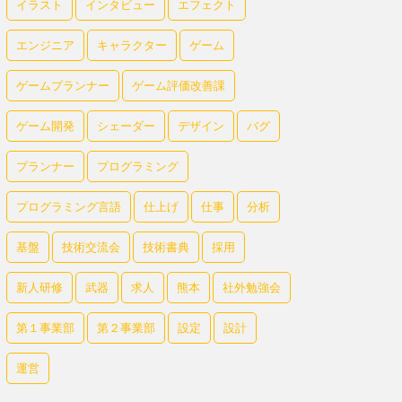
イラスト
インタビュー
エフェクト
エンジニア
キャラクター
ゲーム
ゲームプランナー
ゲーム評価改善課
ゲーム開発
シェーダー
デザイン
バグ
プランナー
プログラミング
プログラミング言語
仕上げ
仕事
分析
基盤
技術交流会
技術書典
採用
新人研修
武器
求人
熊本
社外勉強会
第１事業部
第２事業部
設定
設計
運営