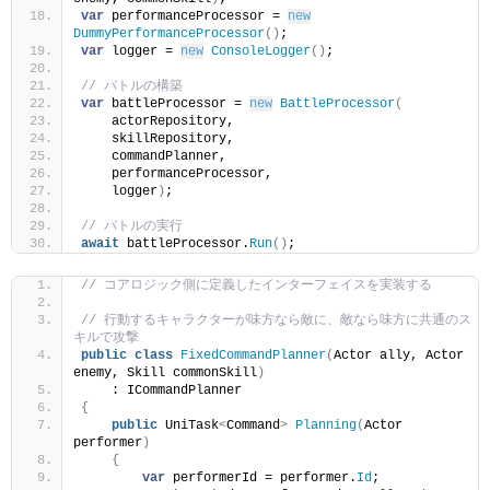
var
 performanceProcessor = 
new
DummyPerformanceProcessor
()
;
var
 logger = 
new
ConsoleLogger
()
;
// バトルの構築
var
 battleProcessor = 
new
BattleProcessor
(
    actorRepository,
    skillRepository,
    commandPlanner,
    performanceProcessor,
    logger
)
;
// バトルの実行
await
 battleProcessor.
Run
()
;
// コアロジック側に定義したインターフェイスを実装する
// 行動するキャラクターが味方なら敵に、敵なら味方に共通のス
キルで攻撃
public
class
FixedCommandPlanner
(
Actor ally, Actor 
enemy, Skill commonSkill
)
    : ICommandPlanner
{
public
 UniTask
<
Command
>
Planning
(
Actor 
performer
)
{
var
 performerId = performer.
Id
;