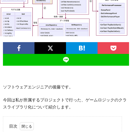
ー
バ
ト
シ
サ
ー
イ
ポ
ト
リ
ソフトウェアエンジニアの後藤です。
シ
今回は私が所属するプロジェクトで行った、ゲームロジックのクラ
ー
スライブラリ化について紹介します。
目次