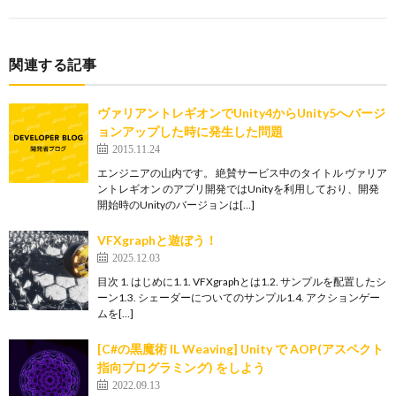
関連する記事
ヴァリアントレギオンでUnity4からUnity5へバージ
ョンアップした時に発生した問題
2015.11.24
エンジニアの山内です。 絶賛サービス中のタイトル ヴァリア
ントレギオン のアプリ開発ではUnityを利用しており、開発
開始時のUnityのバージョンは[…]
VFXgraphと遊ぼう！
2025.12.03
目次 1. はじめに1.1. VFXgraphとは1.2. サンプルを配置したシ
ーン1.3. シェーダーについてのサンプル1.4. アクションゲー
ムを[…]
[C#の黒魔術 IL Weaving] Unity で AOP(アスペクト
指向プログラミング) をしよう
2022.09.13