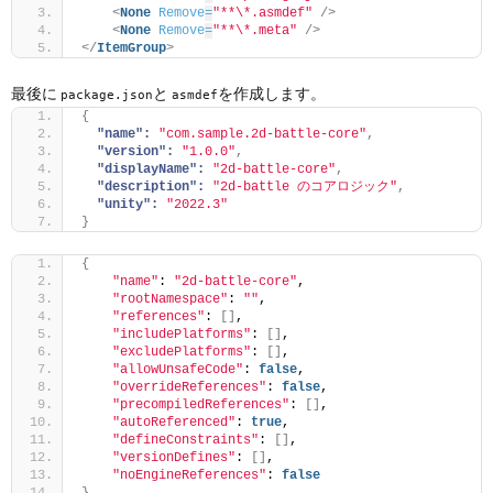
<
None
Remove
=
"**\*.asmdef"
/>
<
None
Remove
=
"**\*.meta"
/>
</
ItemGroup
>
最後に
と
を作成します。
package.json
asmdef
{
"name":
"com.sample.2d-battle-core"
,
"version":
"1.0.0"
,
"displayName":
"2d-battle-core"
,
"description":
"2d-battle のコアロジック"
,
"unity":
"2022.3"
}
{
"name"
: 
"2d-battle-core"
,
"rootNamespace"
: 
""
,
"references"
: 
[]
,
"includePlatforms"
: 
[]
,
"excludePlatforms"
: 
[]
,
"allowUnsafeCode"
: 
false
,
"overrideReferences"
: 
false
,
"precompiledReferences"
: 
[]
,
"autoReferenced"
: 
true
,
"defineConstraints"
: 
[]
,
"versionDefines"
: 
[]
,
"noEngineReferences"
: 
false
}