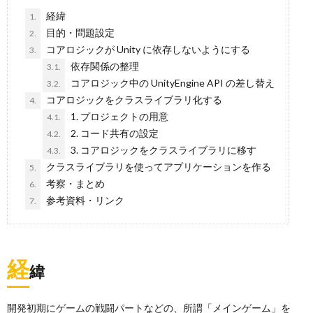
経緯
1.
目的・問題設定
2.
コアロジックが Unity に依存しないようにする
3.
依存関係の整理
3.1.
コアロジック中の UnityEngine API の差し替え
3.2.
コアロジックをクラスライブラリ化する
4.
1. プロジェクトの用意
4.1.
2. コード共有の設定
4.2.
3. コアロジックをクラスライブラリに移す
4.3.
クラスライブラリを使ってアプリケーションを作る
5.
考察・まとめ
6.
参考資料・リンク
7.
経
緯
開発初期にゲームの戦闘パートなどの、所謂「メインゲーム」を