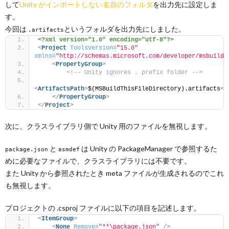
して
Unity がインポートしない名前のフォルダ
を出力先に設定しま
す。
今回は
というフォルダを出力先にしました。
.artifacts
<?xml version="1.0" encoding="utf-8"?>
<
Project
ToolsVersion
=
"15.0"
xmlns
=
"http://schemas.microsoft.com/developer/msbuild/
<
PropertyGroup
>
<!-- Unity ignores . prefix folder -->
<
ArtifactsPath
>
$(MSBuildThisFileDirectory).artifacts
</
</
PropertyGroup
>
</
Project
>
次に、クラスライブラリ側で Unity 用のファイルを無視します。
と
は Unity の PackageManager で参照するた
package.json
asmdef
めに必要なファイルで、クラスライブラリには不要です。
また Unity から参照されたとき meta ファイルが生成されるのでこれ
も無視します。
プロジェクトの .csproj ファイルに以下の項目を記述します。
<
ItemGroup
>
<
None
Remove
=
"**\package.json"
/>