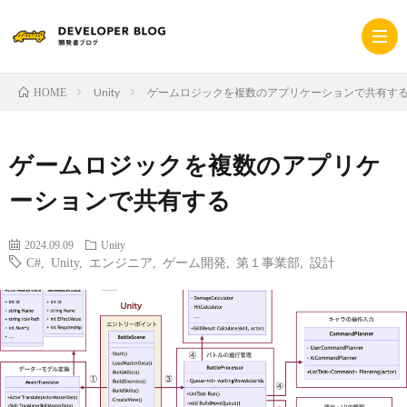
Unity
ゲームロジックを複数のアプリケーションで共有す
HOME
ホ
ゲームロジックを複数のアプリケ
ー
採
ーションで共有する
ム
用
コ
2024.09.09
Unity
C#
,
Unity
,
エンジニア
,
ゲーム開発
,
第１事業部
,
設計
サ
ー
プ
イ
ポ
ラ
ト
レ
イ