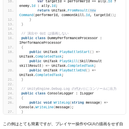
var
 targetId = performerId == ally.
Id
 ? 
enemy.
Id
 : ally.
Id
;
return
 UniTask.
FromResult
(
new
Command
(
performerId, commonSkill.
Id
, targetId
))
;
}
}
// 演出や GUI は描画しない
public
class
 DummyPerformanceProcessor : 
IPerformanceProcessor
{
public
 UniTask 
PlayBattleStart
()
 =
>
UniTask.
CompletedTask
;
public
 UniTask 
PlaySkill
(
SkillResult 
skillResult
)
 =
>
 UniTask.
CompletedTask
;
public
 UniTask 
PlayBattleEnd
()
 =
>
UniTask.
CompletedTask
;
}
// UnityEngine.Debug.Log の代わりにコンソールに出力
public
class
 ConsoleLogger : ILogger
{
public
void
WriteLog
(
string
 message
)
 =
>
Console.
WriteLine
(
message
)
;
}
この例はとても簡素ですが、プレイヤー操作やGUIの描画をせず自