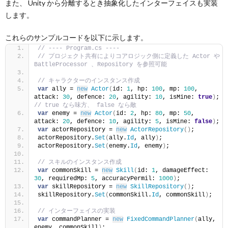
また、 Unity から分離するとき抽象化したインターフェイスも実装
します。
これらのサンプルコードを以下に示します。
// ---- Program.cs ----
// プロジェクト共有によりコアロジック側に定義した Actor や 
BattleProcessor 、Repository を参照可能
// キャラクターのインスタンス作成
var
 ally = 
new
Actor
(
id: 
1
, hp: 
100
, mp: 
100
, 
attack: 
30
, defence: 
20
, agility: 
10
, isMine: 
true
)
; 
// true なら味方、 false なら敵
var
 enemy = 
new
Actor
(
id: 
2
, hp: 
80
, mp: 
50
, 
attack: 
20
, defence: 
10
, agility: 
5
, isMine: 
false
)
;
var
 actorRepository = 
new
ActorRepository
()
;
actorRepository.
Set
(
ally.
Id
, ally
)
;
actorRepository.
Set
(
enemy.
Id
, enemy
)
;
// スキルのインスタンス作成
var
 commonSkill = 
new
Skill
(
id: 
1
, damageEffect: 
30
, requiredMp: 
5
, accuracyPermil: 
1000
)
;
var
 skillRepository = 
new
SkillRepository
()
;
skillRepository.
Set
(
commonSkill.
Id
, commonSkill
)
;
// インターフェイスの実装
var
 commandPlanner = 
new
FixedCommandPlanner
(
ally, 
enemy, commonSkill
)
;