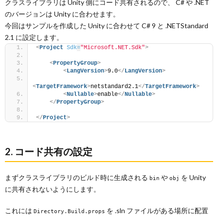
クラスライブラリは Unity 側にコード共有されるので、 C# や .NET
のバージョンは Unity に合わせます。
今回はサンプルを作成した Unity に合わせて C# 9 と .NETStandard
2.1 に設定します。
<
Project
Sdk
=
"Microsoft.NET.Sdk"
>
<
PropertyGroup
>
<
LangVersion
>
9.0
</
LangVersion
>
<
TargetFramework
>
netstandard2.1
</
TargetFramework
>
<
Nullable
>
enable
</
Nullable
>
</
PropertyGroup
>
</
Project
>
2. コード共有の設定
まずクラスライブラリのビルド時に生成される
や
を Unity
bin
obj
に共有されないようにします。
これには
を .sln ファイルがある場所に配置
Directory.Build.props