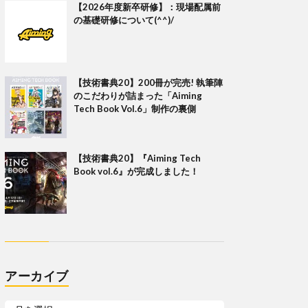
【2026年度新卒研修】：現場配属前
の基礎研修について(^^)/
【技術書典20】200冊が完売! 執筆陣
のこだわりが詰まった「Aiming
Tech Book Vol.6」制作の裏側
【技術書典20】『Aiming Tech
Book vol.6』が完成しました！
アーカイブ