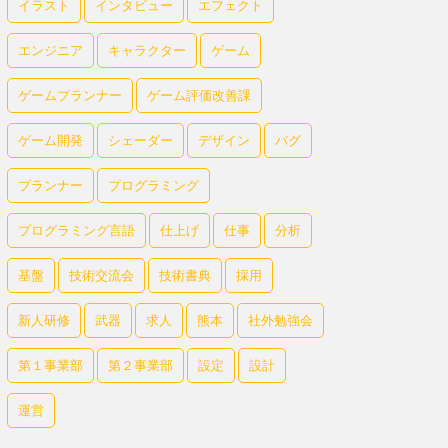
イラスト
インタビュー
エフェクト
エンジニア
キャラクター
ゲーム
ゲームプランナー
ゲーム評価改善課
ゲーム開発
シェーダー
デザイン
バグ
プランナー
プログラミング
プログラミング言語
仕上げ
仕事
分析
基盤
技術交流会
技術書典
採用
新人研修
武器
求人
熊本
社外勉強会
第１事業部
第２事業部
設定
設計
運営