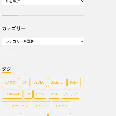
カテゴリー
タグ
3D背景
C#
CEDEC
designer
Ruby
Techbook
UI
Unity
V24
アイデア
アニメーション
イベント
イメージ