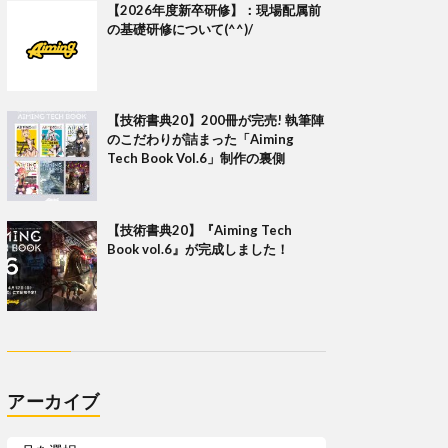
【2026年度新卒研修】：現場配属前
の基礎研修について(^^)/
【技術書典20】200冊が完売! 執筆陣
のこだわりが詰まった「Aiming
Tech Book Vol.6」制作の裏側
【技術書典20】『Aiming Tech
Book vol.6』が完成しました！
アーカイブ