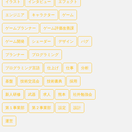
イラスト
インタビュー
エフェクト
エンジニア
キャラクター
ゲーム
ゲームプランナー
ゲーム評価改善課
ゲーム開発
シェーダー
デザイン
バグ
プランナー
プログラミング
プログラミング言語
仕上げ
仕事
分析
基盤
技術交流会
技術書典
採用
新人研修
武器
求人
熊本
社外勉強会
第１事業部
第２事業部
設定
設計
運営