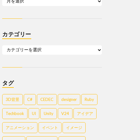
カテゴリー
タグ
3D背景
C#
CEDEC
designer
Ruby
Techbook
UI
Unity
V24
アイデア
アニメーション
イベント
イメージ