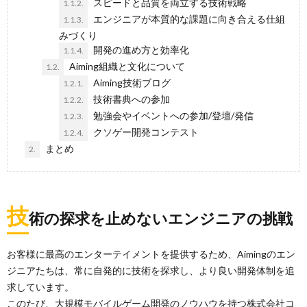
スピードと品質を両立する技術戦略
1.1.2.
エンジニアが本質的な課題に向き合える仕組
1.1.3.
みづくり
開発の進め方と効率化
1.1.4.
Aiming組織と文化について
1.2.
Aiming技術ブログ
1.2.1.
技術書典への参加
1.2.2.
勉強会やイベントへの参加/登壇/発信
1.2.3.
クソゲー開発コンテスト
1.2.4.
まとめ
2.
技
術の探求を止めないエンジニアの挑戦
お客様に最高のエンターテイメントを提供するため、Aimingのエン
ジニアたちは、常に自発的に技術を探求し、より良い開発体制を追
求しています。
このたび、大規模モバイルゲーム開発のノウハウを持つ株式会社コ