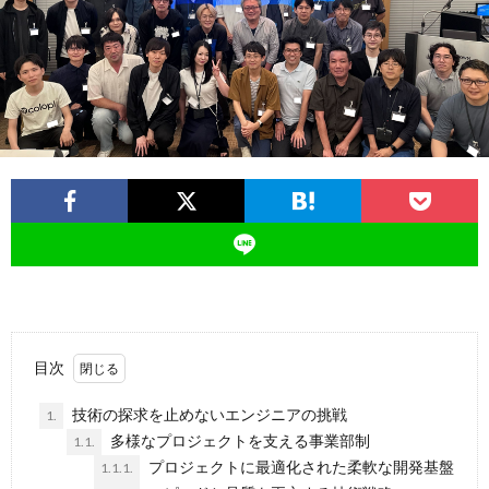
ー
バ
ト
シ
サ
ー
イ
ポ
ト
リ
シ
目次
ー
技術の探求を止めないエンジニアの挑戦
1.
多様なプロジェクトを支える事業部制
1.1.
プロジェクトに最適化された柔軟な開発基盤
1.1.1.