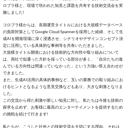
ロプラ様と、現場で培われた知見と課題を共有する技術交流会を実
施しました!
コロプラ様からは、長期運営タイトルにおける大規模データベース
の負荷対策としてGoogle Cloud Spannerを採用した経緯、そして生
成AIを開発現場に深く浸透させ、シナリオやデザインコンセプト決
定に活用している具体的な事例等を共有いただきました。
大規模タイトル開発における技術的な方向性や取り組みについて
は、両社で似通った方針を採っている部分が多く、「自分たちの進
んでいる方向性は間違っていなかった」という力強い答え合わせが
できました。
また、生成AI活用の具体的事例など、互いの業務での取り組みにお
けるヒントとなるような意見交換などもあり、大きな刺激となりま
した。
この交流から得た刺激や新しい知見に対し、私たちは今後も技術の
探求を止めず、お客様に最高のエンターテイメントを提供するため
の挑戦を続けて行きます!
私たちが、こうした社外との技術交流を大切にする理由。 それは、