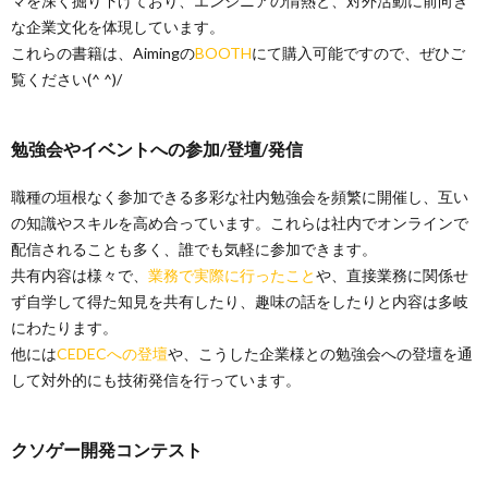
マを深く掘り下げており、エンジニアの情熱と、対外活動に前向き
な企業文化を体現しています。
これらの書籍は、Aimingの
BOOTH
にて購入可能ですので、ぜひご
覧ください(^ ^)/
勉強会やイベントへの参加/登壇/発信
職種の垣根なく参加できる多彩な社内勉強会を頻繁に開催し、互い
の知識やスキルを高め合っています。これらは社内でオンラインで
配信されることも多く、誰でも気軽に参加できます。
共有内容は様々で、
業務で実際に行ったこと
や、直接業務に関係せ
ず自学して得た知見を共有したり、趣味の話をしたりと内容は多岐
にわたります。
他には
CEDECへの登壇
や、こうした企業様との勉強会への登壇を通
して対外的にも技術発信を行っています。
クソゲー開発コンテスト