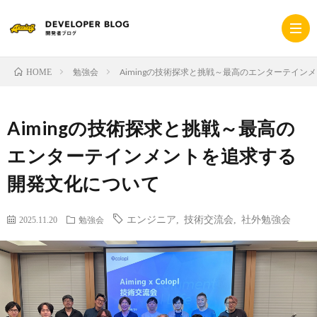
勉強会
Aimingの技術探求と挑戦～最高のエンターテイ
HOME
ホ
Aimingの技術探求と挑戦～最高の
ー
採
エンターテインメントを追求する
開発文化について
ム
用
コ
エンジニア
,
技術交流会
,
社外勉強会
サ
2025.11.20
勉強会
ー
プ
イ
ポ
ラ
ト
レ
イ