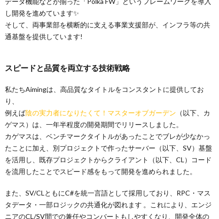
データ機能などが揃った「Polka FW」というフレームワークを導入
し開発を進めています✨
そして、両事業部を横断的に支える事業支援部が、インフラ等の共
通基盤を提供しています!
スピードと品質を両立する技術戦略
私たちAimingは、高品質なタイトルをコンスタントに提供してお
り、
例えば
陰の実力者になりたくて！マスターオブガーデン
（以下、カ
ゲマス）は、一年半程度の開発期間でリリースしました。
カゲマスは、ベンチマークタイトルがあったことでブレが少なかっ
たことに加え、別プロジェクトで作ったサーバー（以下、SV）基盤
を活用し、既存プロジェクトからクライアント（以下、CL）コード
を流用したことでスピード感をもって開発を進められました。
また、SV/CLともにC#を統一言語として採用しており、RPC・マス
タデータ・一部ロジックの共通化が図れます 。これにより、エンジ
ニアのCL/SV間での兼任やコンバートもしやすくなり、開発全体の