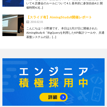
いて4. 読書会のルールについて4.1. 基本的に参加自由4.2. 開
催時間4.3[…]
【スライド有】AimingStudy8開催レポート
2016.02.01
こんにちは！小野瀬です。 本日は1月27日に開催された
AimingStudy 8「BigQueryを利用したKPI集計ツールや、共通
基盤システムの話」[…]