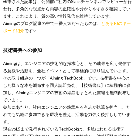
執筆された記事は、公開前に社内のSlackチャンネルでレビューが行
われ、多角的な視点から内容の正確性や分かりやすさを確認してい
ます。これにより、質の高い情報発信を維持しています!
Aimingのブログ記事の中で一番人気だったものは、
とあるPJのキー
ボード紹介
です✨
技術書典への参加
Aimingは、エンジニアの技術的な探求心と、その成果を広く発信す
る意欲や活動を、全社イベントとして積極的に取り組んでいます。
その取り組みの一つが「Aiming TechBook」です。技術書を中心と
した様々な本を頒布する同人誌即売会、【技術書典】に積極的に参
加し、Aimingエンジニアの技術の結晶をまとめた書籍を無料配布し
ています。
参加にあたり、社内エンジニアの熱意ある有志が執筆を担当し、だ
れでも気軽に参加できる環境を整え、活動を力強く後押ししていま
す。
現在vol.5まで発行されているTechBookは、多岐にわたる技術テー