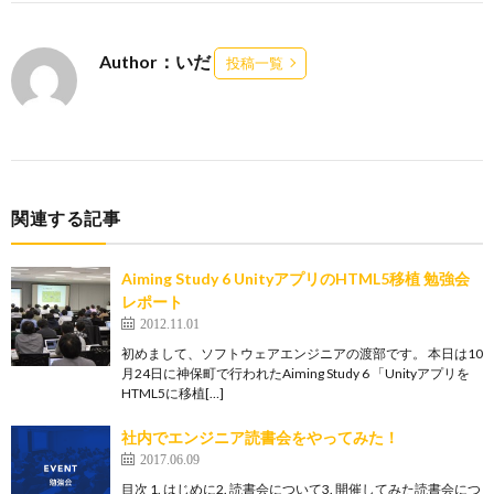
Author：いだ
投稿一覧
関連する記事
Aiming Study 6 UnityアプリのHTML5移植 勉強会
レポート
2012.11.01
初めまして、ソフトウェアエンジニアの渡部です。 本日は10
月24日に神保町で行われたAiming Study 6 「Unityアプリを
HTML5に移植[…]
社内でエンジニア読書会をやってみた！
2017.06.09
目次 1. はじめに2. 読書会について3. 開催してみた読書会につ