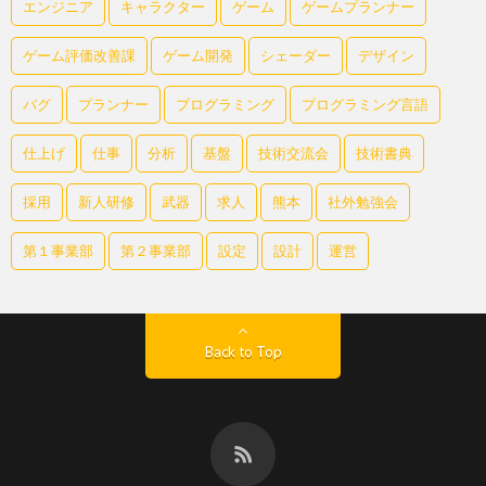
エンジニア
キャラクター
ゲーム
ゲームプランナー
ゲーム評価改善課
ゲーム開発
シェーダー
デザイン
バグ
プランナー
プログラミング
プログラミング言語
仕上げ
仕事
分析
基盤
技術交流会
技術書典
採用
新人研修
武器
求人
熊本
社外勉強会
第１事業部
第２事業部
設定
設計
運営
Back to Top