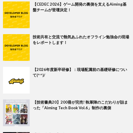
【CEDEC 2026】ゲーム開発の裏側を支えるAiming基
盤チームが登壇決定！
技術共有と交流で熱気あふれたオフライン勉強会の現場
をレポートします！
【2026年度新卒研修】：現場配属前の基礎研修につい
て(^^)/
【技術書典20】200冊が完売! 執筆陣のこだわりが詰ま
った「Aiming Tech Book Vol.6」制作の裏側