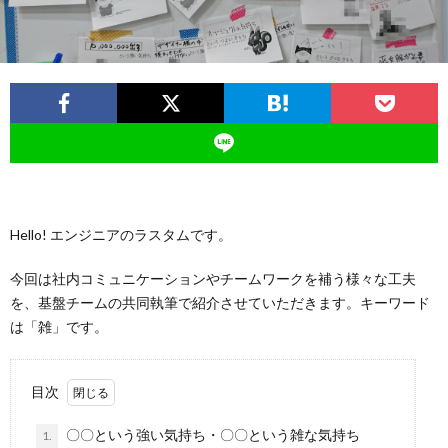
ー
バ
ト
シ
サ
ー
イ
ポ
Hello! エンジニアのラスタムです。
ト
リ
今回は社内コミュニケーションやチームワークを補う様々な工夫
シ
を、基盤チームの共同執筆で紹介させていただきます。キーワード
は「雑」です。
ー
目次
〇〇という強い気持ち・〇〇という雑な気持ち
1.