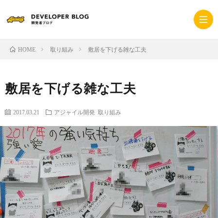
取り組み
敷居を下げる雑な工夫
HOME
ホ
敷居を下げる雑な工夫
ー
採
2017.03.21
アジャイル開発
取り組み
ム
用
コ
サ
ー
プ
イ
ポ
ラ
ト
レ
イ