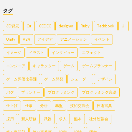
タグ
3D背景
C#
CEDEC
designer
Ruby
Techbook
UI
Unity
V24
アイデア
アニメーション
イベント
イメージ
イラスト
インタビュー
エフェクト
エンジニア
キャラクター
ゲーム
ゲームプランナー
ゲーム評価改善課
ゲーム開発
シェーダー
デザイン
バグ
プランナー
プログラミング
プログラミング言語
仕上げ
仕事
分析
基盤
技術交流会
技術書典
採用
新人研修
武器
求人
熊本
社外勉強会
第１事業部
第２事業部
設定
設計
運営