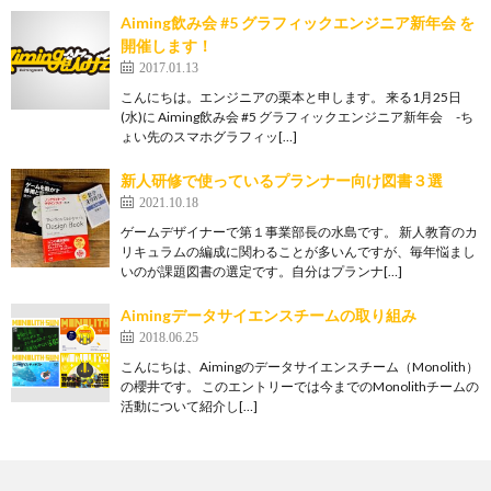
Aiming飲み会 #5 グラフィックエンジニア新年会 を
開催します！
2017.01.13
こんにちは。エンジニアの栗本と申します。 来る1月25日
(水)に Aiming飲み会 #5 グラフィックエンジニア新年会 -ち
ょい先のスマホグラフィッ[…]
新人研修で使っているプランナー向け図書３選
2021.10.18
ゲームデザイナーで第１事業部長の水島です。 新人教育のカ
リキュラムの編成に関わることが多いんですが、毎年悩まし
いのが課題図書の選定です。自分はプランナ[…]
Aimingデータサイエンスチームの取り組み
2018.06.25
こんにちは、Aimingのデータサイエンスチーム（Monolith）
の櫻井です。 このエントリーでは今までのMonolithチームの
活動について紹介し[…]