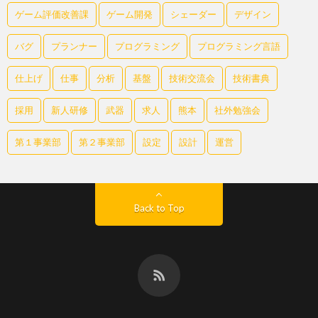
ゲーム評価改善課
ゲーム開発
シェーダー
デザイン
バグ
プランナー
プログラミング
プログラミング言語
仕上げ
仕事
分析
基盤
技術交流会
技術書典
採用
新人研修
武器
求人
熊本
社外勉強会
第１事業部
第２事業部
設定
設計
運営
Back to Top