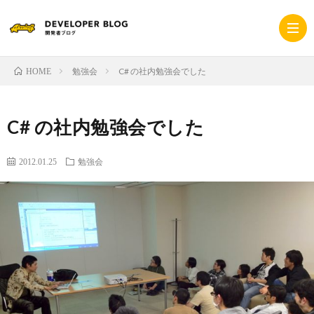
勉強会
C# の社内勉強会でした
HOME
ホ
C# の社内勉強会でした
ー
採
2012.01.25
勉強会
ム
用
コ
サ
ー
プ
イ
ポ
ラ
ト
レ
イ