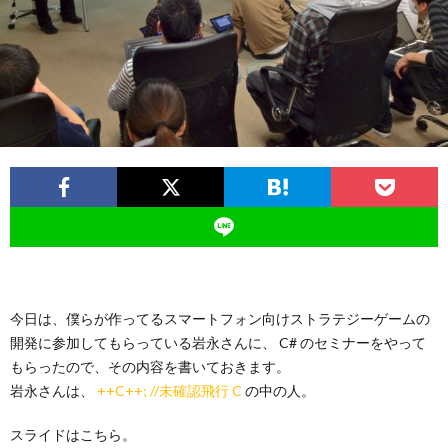
ー
バ
ト
シ
サ
ー
イ
ポ
ト
リ
シ
今日は、僕らが作ってるスマートフォン向けストラテジーゲームの
開発に参加してもらっている岩永さんに、 C# のセミナーをやって
ー
もらったので、その内容を書いておきます。
岩永さんは、
++C++; //未確認飛行 C
の中の人。
スライドはこちら。