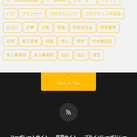
バグ
プランナー
プログラミング
プログラミング言語
仕上げ
仕事
分析
基盤
技術交流会
技術書典
採用
新人研修
武器
求人
熊本
社外勉強会
第１事業部
第２事業部
設定
設計
運営
Back to Top
コーポレートサイト
採用サイト
プライバシーポリシー