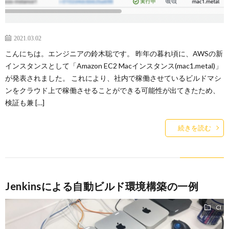
ー
バ
2021.03.02
ト
シ
こんにちは。エンジニアの鈴木聡です。 昨年の暮れ頃に、AWSの新
インスタンスとして「Amazon EC2 Macインスタンス(mac1.metal)」
サ
ー
が発表されました。 これにより、社内で稼働させているビルドマシ
ンをクラウド上で稼働させることができる可能性が出てきたため、
イ
ポ
検証も兼 […]
ト
リ
続きを読む
シ
ー
Jenkinsによる自動ビルド環境構築の一例
CI