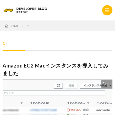
CI
HOME
ホ
CI
ー
採
Amazon EC2 Macインスタンスを導入してみ
ム
用
コ
ました
サ
ー
プ
CI
イ
ポ
ラ
ト
レ
イ