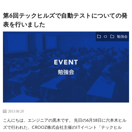
第6回テックヒルズで自動テストについての発
表を行いました
CI
勉強会
2013.06.20
こんにちは、エンジニアの黒木です。 先日の6月18日に六本木ヒル
ズで行われた、CROOZ株式会社主催のITイベント「テックヒル