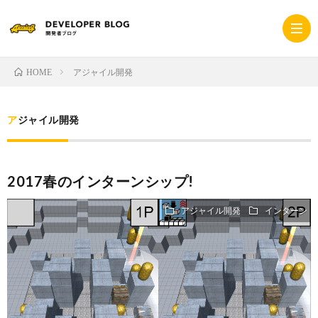
アジャイル開発
HOME
ホ
アジャイル開発
ー
採
2017春のインターンシップ!
ム
用
コ
アジャイル開発
インターン
サ
ー
プ
イ
ポ
ラ
ト
レ
イ