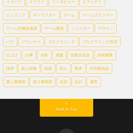
イメージ
イラスト
インタビュー
エフェクト
エンジニア
キャラクター
ゲーム
ゲームプランナー
ゲーム評価改善課
ゲーム開発
シェーダー
デザイン
バグ
プランナー
プログラミング
プログラミング言語
仕上げ
仕事
分析
基盤
技術交流会
技術書典
採用
新人研修
武器
求人
熊本
社外勉強会
第１事業部
第２事業部
設定
設計
運営
Back to Top