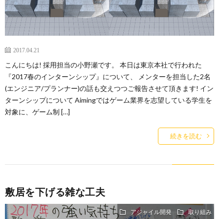
ー
バ
ト
シ
2017.04.21
こんにちは! 採用担当の小野瀬です。 本日は東京本社で行われた
サ
ー
『2017春のインターンシップ』について、 メンターを担当した2名
(エンジニア/プランナー)の話も交えつつご報告させて頂きます! イン
イ
ポ
ターンシップについて Aimingではゲーム業界を志望している学生を
対象に、ゲーム制 […]
ト
リ
続きを読む
シ
ー
敷居を下げる雑な工夫
アジャイル開発
取り組み