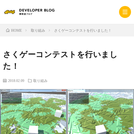
取り組み
さくゲーコンテストを行いました！
HOME
ホ
さくゲーコンテストを行いまし
ー
採
た！
ム
用
コ
2018.02.09
取り組み
サ
ー
プ
イ
ポ
ラ
ト
レ
イ