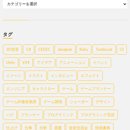
タグ
3D背景
C#
CEDEC
designer
Ruby
Techbook
UI
Unity
V24
アイデア
アニメーション
イベント
イメージ
イラスト
インタビュー
エフェクト
エンジニア
キャラクター
ゲーム
ゲームプランナー
ゲーム評価改善課
ゲーム開発
シェーダー
デザイン
バグ
プランナー
プログラミング
プログラミング言語
仕上げ
仕事
分析
基盤
技術交流会
技術書典