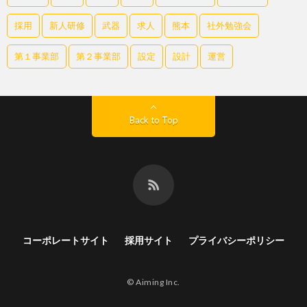
採用
新人研修
武器
求人
熊本
社外勉強会
第１事業部
第２事業部
設定
設計
運営
Back to Top
コーポレートサイト
採用サイト
プライバシーポリシー
© Aiming Inc.