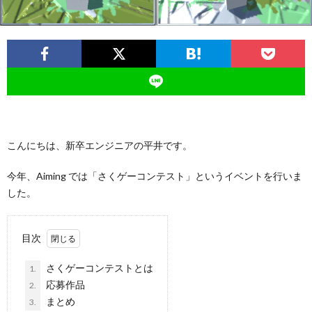
ー
バ
ト
シ
サ
ー
イ
ポ
こんにちは、新卒エンジニアの平井です。
ト
リ
今年、Aiming では「さくゲーコンテスト」というイベントを行いま
した。
シ
目次
ー
さくゲーコンテストとは
1.
応募作品
2.
まとめ
3.