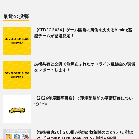
最近の投稿
【CEDEC 2026】ゲーム開発の裏側を支えるAiming基
盤チームが登壇決定！
技術共有と交流で熱気あふれたオフライン勉強会の現場
をレポートします！
【2026年度新卒研修】：現場配属前の基礎研修につい
て(^^)/
【技術書典20】200冊が完売! 執筆陣のこだわりが詰ま
った「Aiming Tech Book Vol.6」制作の裏側