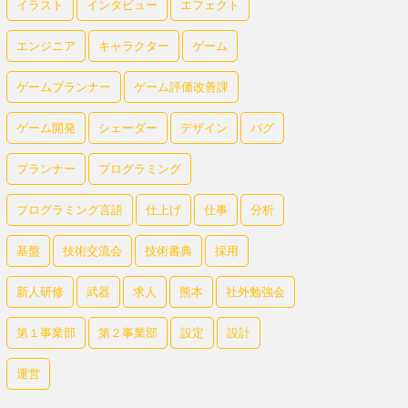
イラスト
インタビュー
エフェクト
エンジニア
キャラクター
ゲーム
ゲームプランナー
ゲーム評価改善課
ゲーム開発
シェーダー
デザイン
バグ
プランナー
プログラミング
プログラミング言語
仕上げ
仕事
分析
基盤
技術交流会
技術書典
採用
新人研修
武器
求人
熊本
社外勉強会
第１事業部
第２事業部
設定
設計
運営