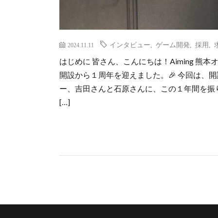
インタビュー
,
ゲーム開発
,
採用
,
2024.11.11
はじめに 皆さん、こんにちは！Aiming 熊本
開設から１周年を迎えました。🎉 今回は、
ー、吉田さんと石原さんに、この１年間を振
[…]