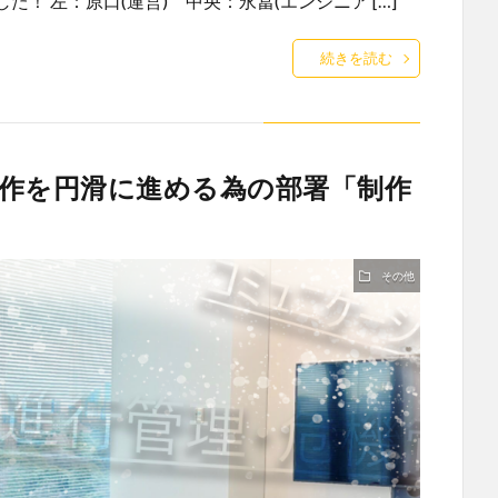
！ 左：原口(運営) 中央：永冨(エンジニア […]
続きを読む
作を円滑に進める為の部署「制作
その他