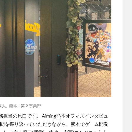
求人
,
熊本
,
第２事業部
務担当の原口です。 Aiming熊本オフィスインタビュ
一年間を振り返っていただきながら、熊本でゲーム開発