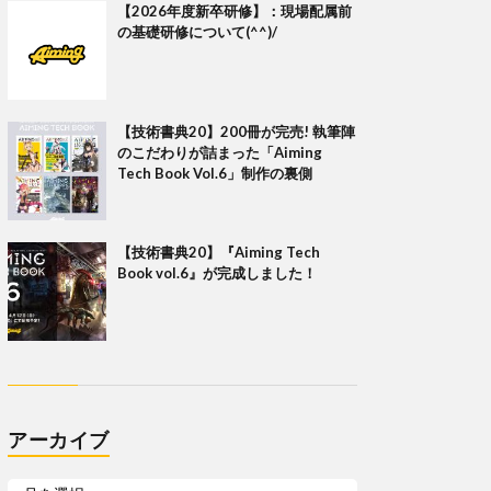
【2026年度新卒研修】：現場配属前
の基礎研修について(^^)/
【技術書典20】200冊が完売! 執筆陣
のこだわりが詰まった「Aiming
Tech Book Vol.6」制作の裏側
【技術書典20】『Aiming Tech
Book vol.6』が完成しました！
アーカイブ