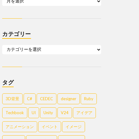
カテゴリー
タグ
3D背景
C#
CEDEC
designer
Ruby
Techbook
UI
Unity
V24
アイデア
アニメーション
イベント
イメージ