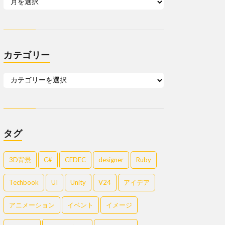
カテゴリー
タグ
3D背景
C#
CEDEC
designer
Ruby
Techbook
UI
Unity
V24
アイデア
アニメーション
イベント
イメージ