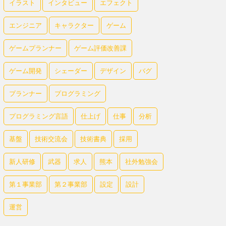
イラスト
インタビュー
エフェクト
エンジニア
キャラクター
ゲーム
ゲームプランナー
ゲーム評価改善課
ゲーム開発
シェーダー
デザイン
バグ
プランナー
プログラミング
プログラミング言語
仕上げ
仕事
分析
基盤
技術交流会
技術書典
採用
新人研修
武器
求人
熊本
社外勉強会
第１事業部
第２事業部
設定
設計
運営