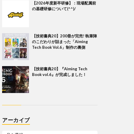
【2026年度新卒研修】：現場配属前
の基礎研修について(^^)/
【技術書典20】200冊が完売! 執筆陣
のこだわりが詰まった「Aiming
Tech Book Vol.6」制作の裏側
【技術書典20】『Aiming Tech
Book vol.6』が完成しました！
アーカイブ