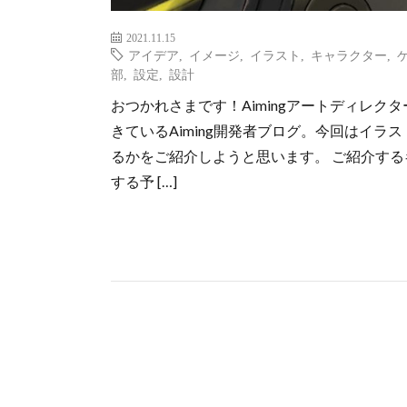
2021.11.15
アイデア
,
イメージ
,
イラスト
,
キャラクター
,
部
,
設定
,
設計
おつかれさまです！Aimingアートディレク
きているAiming開発者ブログ。今回はイ
るかをご紹介しようと思います。 ご紹介す
する予 […]