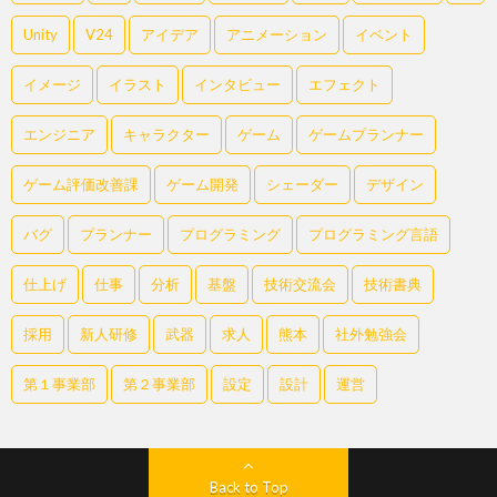
Unity
V24
アイデア
アニメーション
イベント
イメージ
イラスト
インタビュー
エフェクト
エンジニア
キャラクター
ゲーム
ゲームプランナー
ゲーム評価改善課
ゲーム開発
シェーダー
デザイン
バグ
プランナー
プログラミング
プログラミング言語
仕上げ
仕事
分析
基盤
技術交流会
技術書典
採用
新人研修
武器
求人
熊本
社外勉強会
第１事業部
第２事業部
設定
設計
運営
Back to Top