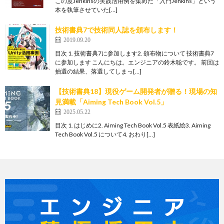
この度Jenkinsの実践活用例を集めた「入門Jenkins」という
本を執筆させていた[…]
技術書典7で技術同人誌を頒布します！
2019.09.20
目次 1. 技術書典7に参加します2. 頒布物について 技術書典7
に参加します こんにちは。エンジニアの鈴木聡です。 前回は
抽選の結果、落選してしまっ[…]
【技術書典18】現役ゲーム開発者が贈る！現場の知
見満載「Aiming Tech Book Vol.5」
2025.05.22
目次 1. はじめに2. Aiming Tech Book Vol.5 表紙絵3. Aiming
Tech Book Vol.5 について4. おわり[…]