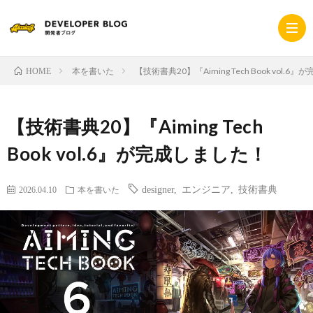
本を書いた
【技術書典20】『Aiming Tech Book vol.
HOME
ホ
【技術書典20】『Aiming Tech
ー
採
Book vol.6』が完成しました！
ム
用
コ
designer
,
エンジニア
,
技術書典
2026.04.10
本を書いた
サ
ー
プ
イ
ポ
ラ
ト
レ
イ