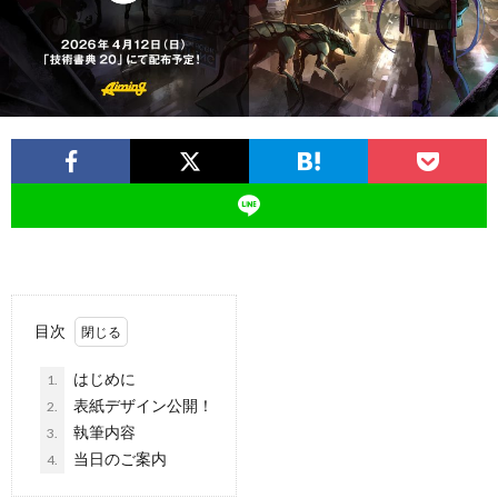
ー
バ
ト
シ
サ
ー
イ
ポ
ト
リ
目次
シ
はじめに
1.
ー
表紙デザイン公開！
2.
執筆内容
3.
当日のご案内
4.