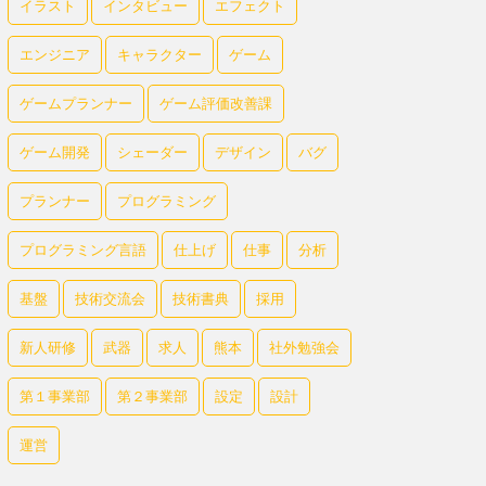
イラスト
インタビュー
エフェクト
エンジニア
キャラクター
ゲーム
ゲームプランナー
ゲーム評価改善課
ゲーム開発
シェーダー
デザイン
バグ
プランナー
プログラミング
プログラミング言語
仕上げ
仕事
分析
基盤
技術交流会
技術書典
採用
新人研修
武器
求人
熊本
社外勉強会
第１事業部
第２事業部
設定
設計
運営