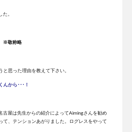
した。
※敬称略
ようと思った理由を教えて下さい。
んから･･･！
名古屋は先生からの紹介によってAimingさんを勧め
と知って、テンションあがりました。ログレスをやって