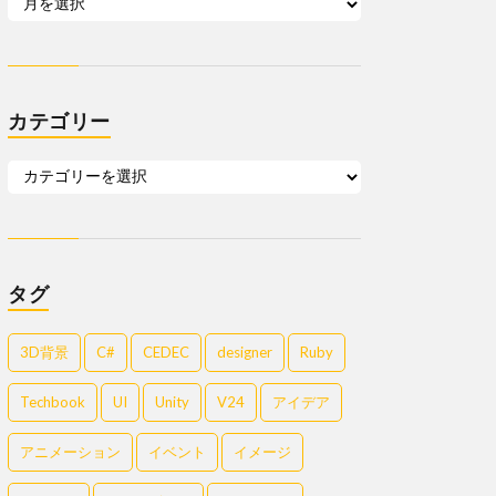
カテゴリー
タグ
3D背景
C#
CEDEC
designer
Ruby
Techbook
UI
Unity
V24
アイデア
アニメーション
イベント
イメージ