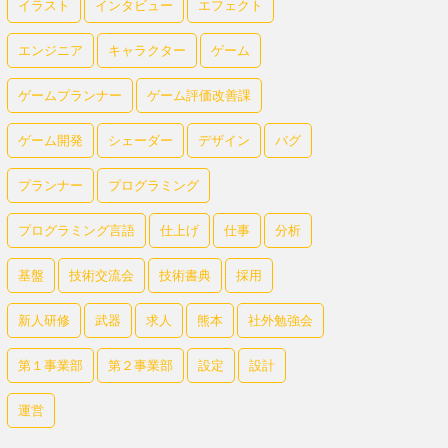
イラスト
インタビュー
エフェクト
エンジニア
キャラクター
ゲーム
ゲームプランナー
ゲーム評価改善課
ゲーム開発
シェーダー
デザイン
バグ
プランナー
プログラミング
プログラミング言語
仕上げ
仕事
分析
基盤
技術交流会
技術書典
採用
新人研修
武器
求人
熊本
社外勉強会
第１事業部
第２事業部
設定
設計
運営