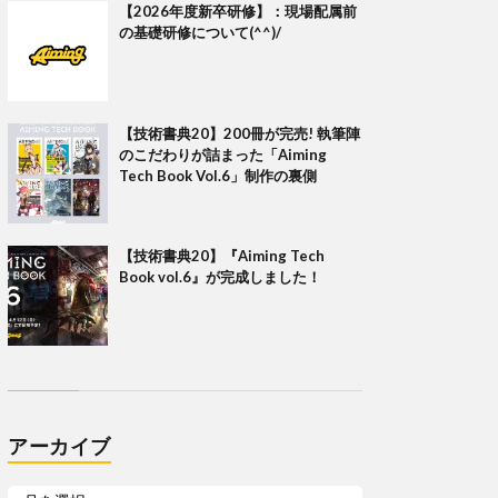
【2026年度新卒研修】：現場配属前
の基礎研修について(^^)/
【技術書典20】200冊が完売! 執筆陣
のこだわりが詰まった「Aiming
Tech Book Vol.6」制作の裏側
【技術書典20】『Aiming Tech
Book vol.6』が完成しました！
アーカイブ