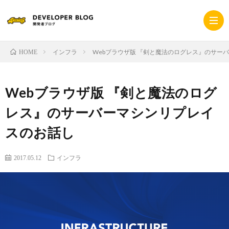
インフラ
Webブラウザ版 『剣と魔法のログレス』のサー
HOME
ホ
Webブラウザ版 『剣と魔法のログ
ー
採
レス』のサーバーマシンリプレイ
スのお話し
ム
用
コ
2017.05.12
インフラ
サ
ー
プ
イ
ポ
ラ
ト
レ
イ