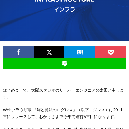
ー
バ
ト
シ
サ
ー
イ
ポ
ト
リ
シ
はじめまして、大阪スタジオのサーバーエンジニアの太田と申しま
す。
ー
Webブラウザ版 『剣と魔法のログレス』（以下ログレス）は2011
年にリリースして、おかげさまで今年で運営6年目になります。