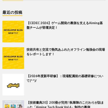
最近の投稿
【CEDEC 2026】ゲーム開発の裏側を支えるAiming基
盤チームが登壇決定！
技術共有と交流で熱気あふれたオフライン勉強会の現場
をレポートします！
【2026年度新卒研修】：現場配属前の基礎研修につい
て(^^)/
【技術書典20】200冊が完売! 執筆陣のこだわりが詰ま
った「Aiming Tech Book Vol.6」制作の裏側