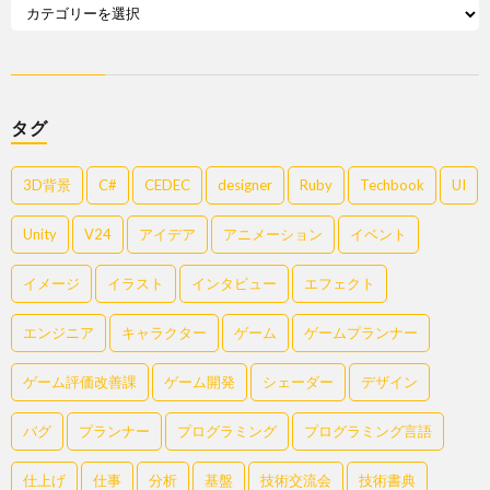
タグ
3D背景
C#
CEDEC
designer
Ruby
Techbook
UI
Unity
V24
アイデア
アニメーション
イベント
イメージ
イラスト
インタビュー
エフェクト
エンジニア
キャラクター
ゲーム
ゲームプランナー
ゲーム評価改善課
ゲーム開発
シェーダー
デザイン
バグ
プランナー
プログラミング
プログラミング言語
仕上げ
仕事
分析
基盤
技術交流会
技術書典