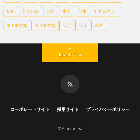
採用
新人研修
武器
求人
熊本
社外勉強会
第１事業部
第２事業部
設定
設計
運営
Back to Top
コーポレートサイト
採用サイト
プライバシーポリシー
© Aiming Inc.