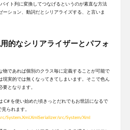
ぞれバイト列に変換してつなげるというのが素直な方法
ゼーション、動詞だとシリアライズする、と言いま
汎用的なシリアライザーとパフォ
な物であれば個別のクラス毎に定義することが可能で
は現実的では無くなってきてしまいます。そこで色ん
必要となります。
 C# を使い始めた頃きっとだれでもお世話になるで
ub で見られます。
src/System.Xml.XmlSerializer/src/System/Xml