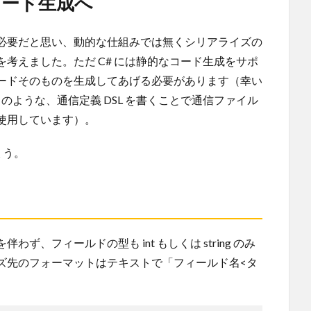
コード生成へ
必要だと思い、動的な仕組みでは無くシリアライズの
考えました。ただ C# には静的なコード生成をサポ
ードそのものを生成してあげる必要があります（幸い
nerator のような、通信定義 DSL を書くことで通信ファイル
使用しています）。
ょう。
、フィールドの型も int もしくは string のみ
ズ先のフォーマットはテキストで「フィールド名<タ