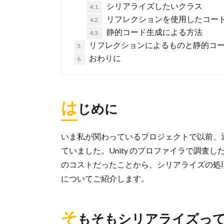
シリアライズしたいクラス
4.1.
リフレクションを使用したコー
4.2.
静的コード生成による方法
4.3.
リフレクションによるものと静的コ
5.
おわりに
6.
は
じめに
いま私が関わっているプロジェクトで以前、
ていました。Unity のプロファイラで調
のコストだったことから、シリアライズの処
についてご紹介します。
そ
もそもシリアライズっ