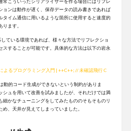
通常こういったシリアライザーを作る場合にはリフレ
ションは動作が遅く、保存データの読み書きであれば
ルタイム通信に用いるような箇所に使用すると速度的
あります。
対応している環境であれば、様々な方法でリフレクショ
セスすることが可能です。具体的な方法は以下の岩永
よるプログラミング入門 | ++C++; // 未確認飛行 C
iOS では動的コード生成ができないという制約がありま
ッシュを用いて改善を試みましたが、それだけでは満
も細かなチューニングをしてみたもののそもそものリ
ため、天井が見えてしまっていました。