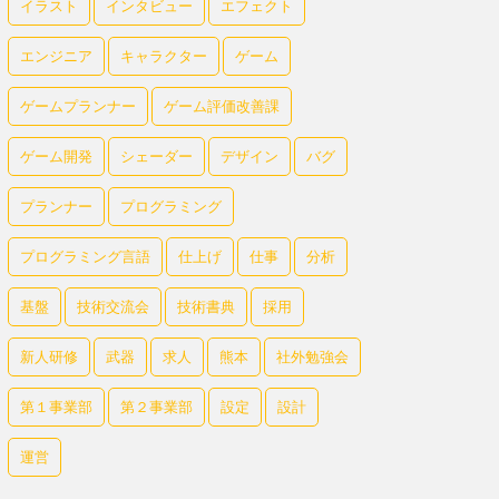
イラスト
インタビュー
エフェクト
エンジニア
キャラクター
ゲーム
ゲームプランナー
ゲーム評価改善課
ゲーム開発
シェーダー
デザイン
バグ
プランナー
プログラミング
プログラミング言語
仕上げ
仕事
分析
基盤
技術交流会
技術書典
採用
新人研修
武器
求人
熊本
社外勉強会
第１事業部
第２事業部
設定
設計
運営