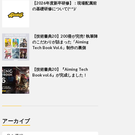
【2026年度新卒研修】：現場配属前
の基礎研修について(^^)/
【技術書典20】200冊が完売! 執筆陣
のこだわりが詰まった「Aiming
Tech Book Vol.6」制作の裏側
【技術書典20】『Aiming Tech
Book vol.6』が完成しました！
アーカイブ