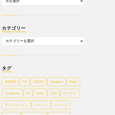
カテゴリー
タグ
3D背景
C#
CEDEC
designer
Ruby
Techbook
UI
Unity
V24
アイデア
アニメーション
イベント
イメージ