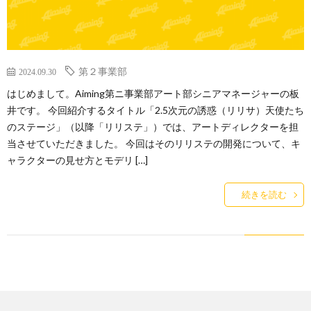
ー
バ
ト
シ
第２事業部
2024.09.30
サ
はじめまして。Aiming第ニ事業部アート部シニアマネージャーの板
ー
井です。 今回紹介するタイトル「2.5次元の誘惑（リリサ）天使たち
のステージ」（以降「リリステ」）では、アートディレクターを担
イ
ポ
当させていただきました。 今回はそのリリステの開発について、キ
ャラクターの見せ方とモデリ […]
ト
リ
続きを読む
シ
ー