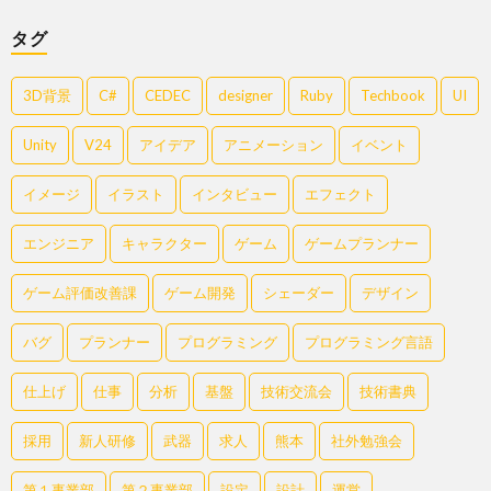
タグ
3D背景
C#
CEDEC
designer
Ruby
Techbook
UI
Unity
V24
アイデア
アニメーション
イベント
イメージ
イラスト
インタビュー
エフェクト
エンジニア
キャラクター
ゲーム
ゲームプランナー
ゲーム評価改善課
ゲーム開発
シェーダー
デザイン
バグ
プランナー
プログラミング
プログラミング言語
仕上げ
仕事
分析
基盤
技術交流会
技術書典
採用
新人研修
武器
求人
熊本
社外勉強会
第１事業部
第２事業部
設定
設計
運営