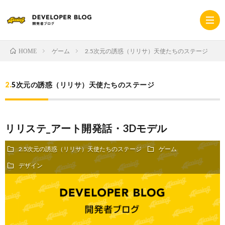
ゲーム
2.5次元の誘惑（リリサ）天使たちのステージ
HOME
ホ
2.5次元の誘惑（リリサ）天使たちのステージ
ー
採
リリステ_アート開発話・3Dモデル
ム
用
コ
2.5次元の誘惑（リリサ）天使たちのステージ
ゲーム
サ
ー
プ
デザイン
イ
ポ
ラ
ト
レ
イ