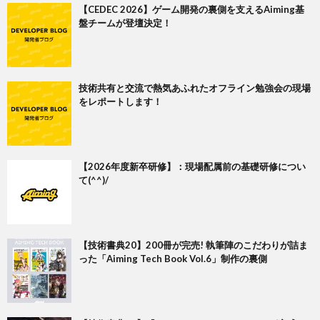
【CEDEC 2026】ゲーム開発の裏側を支えるAiming基
盤チームが登壇決定！
技術共有と交流で熱気あふれたオフライン勉強会の現場
をレポートします！
【2026年度新卒研修】：現場配属前の基礎研修につい
て(^^)/
【技術書典20】200冊が完売! 執筆陣のこだわりが詰ま
った「Aiming Tech Book Vol.6」制作の裏側